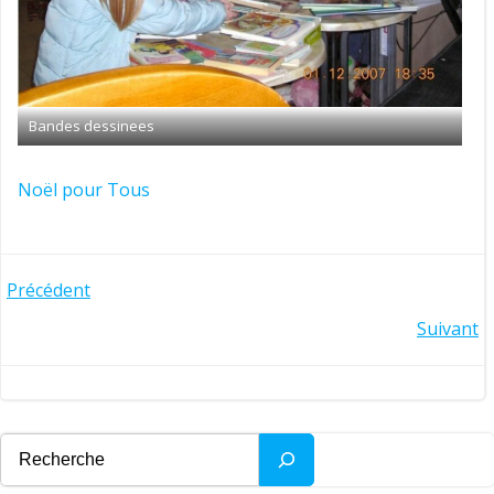
Bandes dessinees
Noël pour Tous
Post
Précédent
Post
Suivant
navigation
navigation
Rechercher