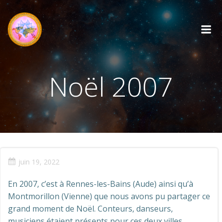
Aller
au
contenu
Noël 2007
juin 19, 2022
En 2007, c’est à Rennes-les-Bains (Aude) ainsi qu’à
Montmorillon (Vienne) que nous avons pu partager ce
grand moment de Noël. Conteurs, danseurs,
musiciens étaient présents pour ces deux villes.