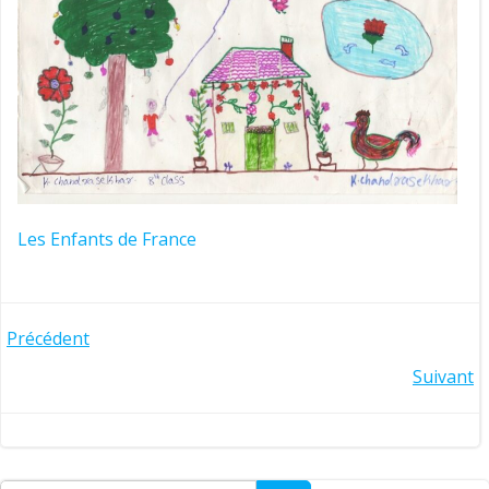
Les Enfants de France
Post
Précédent
Post
Suivant
navigation
navigation