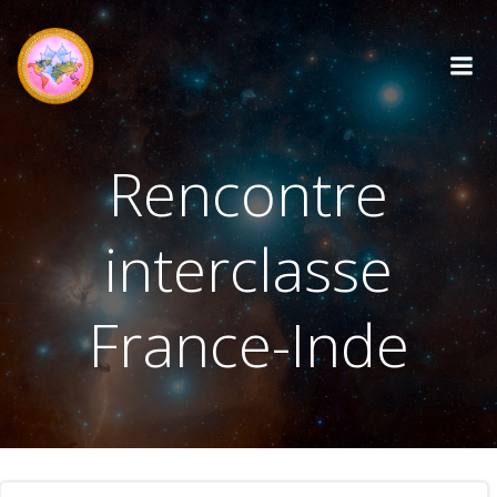
Aller
au
contenu
Rencontre
interclasse
France-Inde